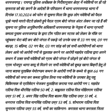
धरमजयगढ़। रायगढ़ पुलिस अधीक्षक के निर्देशानुसार क्षेत्र में मवेशियों पर हों रहे
क्रूरता को बंद करनें के आदेशों कें परिपालन में थाना धरमजयगढ थाना में
दिनांक 17.10.2024 को फोन से सूचना मिला कि कुछ लोग मवेशियों को पैदल
भूखे प्यासे मारते पीटते हांकते हुये पैदल ग्राम बोरो जंगल अंदर लेकर जा रहे हैं की
सूचना पर पुलिस अनुविभागीय अधिकारी धरमजयगढ के नेतृत्व में थाना प्रभारी
कमला पुसाम धरमजयगढ के द्वारा टीम गठित कर स्टाफ को लेकर के मौके पर
पहुंचकर घेरा बंदी कर बोरो जंगल में पकड़े जो उनके पास से 33 नग गाय, 09 नग
बछड़ा, 15 बछिया, 02 नग बैल, 03 नग सांड़ को एवं सभी आरोपीगणों को थाना
लेकर आये जो आरोपी गणों से पूछताछ करने पर आरोपी महादेव राठिया द्वारा अपने
कथन में उक्त सभी मवेशियों को ग्राम बोरो जंगल में छोड़ने एवं बोरो जंगल से
ग्राम भोजपुर थाना कापू से मिलने पर सभी मवेशियों को बुचड़ खाना बिक्री हेतु ले
जाना बताया मुताबिक मेमोरण्डम कथन के आरोपी गणों के कब्जे से कुल 66 नग
मवेशियों को जप्त कर कब्जा पुलिस लिया गया मवेशियों के उपचार हेतु पशु
चिकित्सक से प्रतिवेदन भेजकर मुलाहिजा कराया गया आरोपी गण 1. महादेव
राठिया पिता धीरसिंह राठिया 50 वर्ष, 2. बाबूलाल राठिया पिता मोहितराम राठिया
उम्र 51 वर्ष, 3. अमर सिंह राठिया पिता बालम सिंह राठिया उम्र 51 वर्ष, 4.
धनराज राठिया पिता मानसिंह राठिया उम्र 53 वर्ष, 5. शोभाराम राठिया पिता
सुनाराम राठिया उम्र 55 वर्ष, सभी का साकिनान- करतला थाना करतला जिला