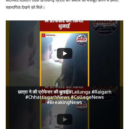
सदस्यता दिलाएंगे ताकि छत्तीसगढ़ प्रदेश बंग समाज को मजबूत करने में हमारी
सहभागिता देखने को मिले।
छात्रा ने की प्रोफेसर की धुनाई!#Lailunga #Raigarh
#ChhattisgarhNews #CollegeNews
#BreakingNews