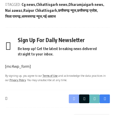
TAGGED:
Cg news
Chhattisgarh news
Dharamjaigarh news
Nai aawaz
Raipur Chhattisgarh
छत्तीसगढ़ न्यूज
छत्तीसगढ़ प्रदेश
जिला रायगढ़
धरमजयगढ न्यूज
नई आवाज
Sign Up For Daily Newsletter
Be keep up! Get the latest breaking news delivered
straight to your inbox.
[mc4wp_form]
By signing up, you agree to our
Terms of Use
and acknowledge the data practices in
our
Privacy Policy
. You may unsubscribe at any time.