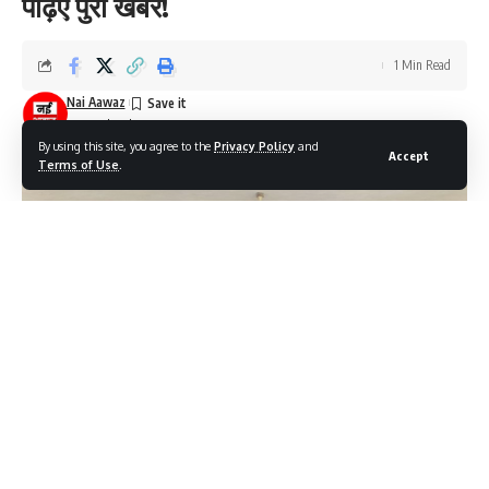
पढ़िए पुरी खबर!
1 Min Read
Nai Aawaz
Last updated: June 12, 2025 12:59 pm
By using this site, you agree to the
Privacy Policy
and
Accept
Terms of Use
.