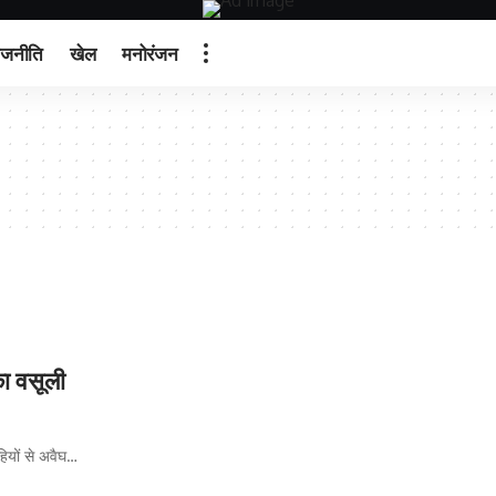
ाजनीति
खेल
मनोरंजन
ा वसूली
ियों से अवैघ…