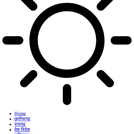
Home
छत्तीसगढ़
रायगढ़
देश विदेश